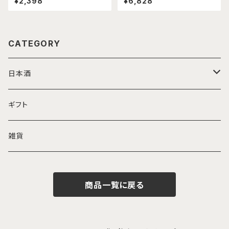
¥2,398
¥6,828
CATEGORY
日本酒
純米
ギフト
吟醸
雑貨
本醸造
商品一覧に戻る
純米大吟醸
大吟醸