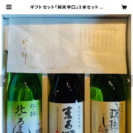
ギフトセット「純米辛口」３本セット |
kitanonishiki - 北の錦オンライン
ショップ -