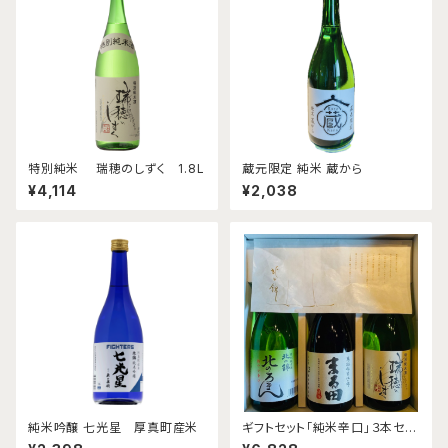
特別純米 瑞穂のしずく 1.8L
蔵元限定 純米 蔵から
¥4,114
¥2,038
純米吟醸 七光星 厚真町産米
ギフトセット「純米辛口」３本セッ
ト