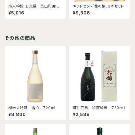
純米吟醸 七光星 栗山町産米
ギフトセット「北の錦」3本セット
+厚真町産米 ご贈答用 2本セ
¥5,016
¥9,308
ット
その他の商品
純米大吟醸 雪心 720ml
蔵囲完熟 秘蔵純米 720ｍｌ
¥8,800
¥2,588